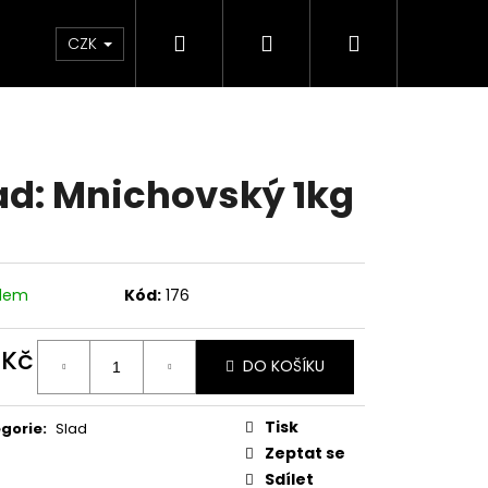
Hledat
Přihlášení
Nákupní
o a kontakt
CZK
košík
ad: Mnichovský 1kg
adem
Kód:
176
 Kč
DO KOŠÍKU
ná
:
Následující
Tisk
gorie
:
Slad
Zeptat se
Sdílet