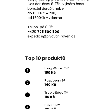
Čas doručení 8-17h. V jiném čase
bohužel doručit nelze
do 1.500Kč = 200,-
od 1.500Kč = zdarma
Tel po-pá 8-15:
+420
728 800 800
expedice@pivovar-raven.cz
Top 10 produktů
Long Winter 24°
150 Kč
Raspberry 9°
140 Kč
Tropic Edge 11°
110 Kč
Raven 12°