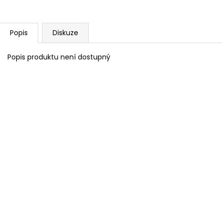
RASPBERRY 9°
TROPIC EDGE 11°
140 Kč
110 Kč
Popis
Diskuze
Popis produktu není dostupný