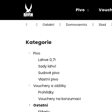
K
Přejít
na
o
Pivo
Vouch
obsah
Zpět
Zpět
š
do
do
í
Domů
Ostatní
Domovarníci
Slad
k
obchodu
obchodu
P
o
Kategorie
Přeskočit
s
kategorie
t
Pivo
r
Lahve 0,7l
a
Sady lahví
n
Sudové pivo
n
Vlastní pivo
í
Vouchery a zážitky
p
Prohlídky
a
Vouchery na konzumaci
n
Ostatní
e
Etikety