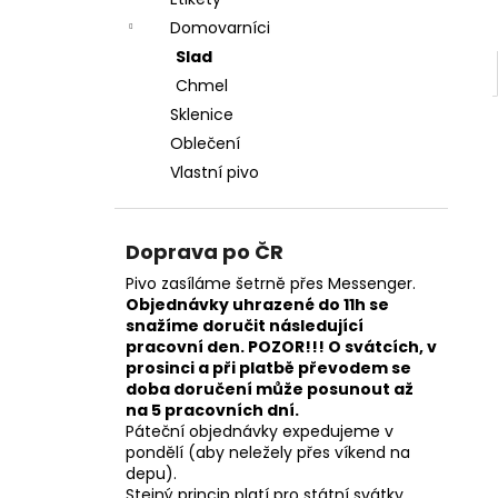
LONG WINTER 24°
l
Domovarníci
150 Kč
Slad
Chmel
Sklenice
Oblečení
Vlastní pivo
Doprava po ČR
Pivo zasíláme šetrně přes Messenger.
Objednávky uhrazené do 11h se
snažíme doručit následující
pracovní den. POZOR!!! O svátcích, v
prosinci a při platbě převodem se
doba doručení může posunout až
na 5 pracovních dní.
Páteční objednávky expedujeme v
pondělí (aby neležely přes víkend na
depu).
Stejný princip platí pro státní svátky.