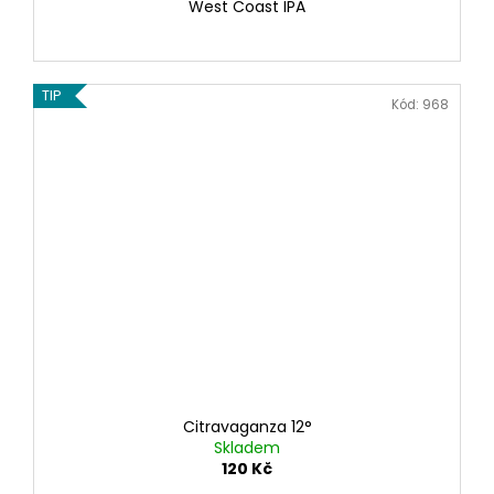
West Coast IPA
TIP
Kód:
968
Citravaganza 12°
Skladem
120 Kč