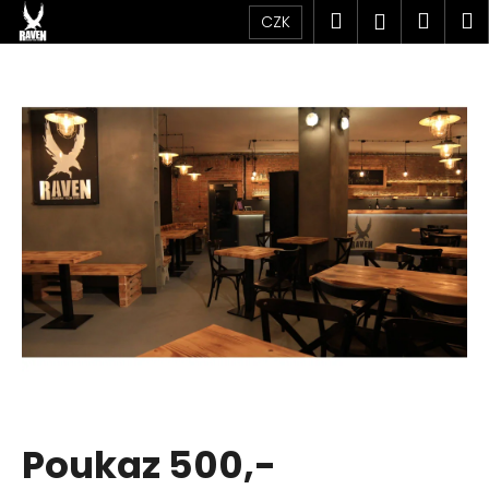
K
Přejít
Hledat
Náku
M
Přihlášen
CZK
na
o
obsah
Zpět
Zpět
košík
š
í
C
k
o
p
o
t
ř
e
b
u
j
e
t
Poukaz 500,-
e
n