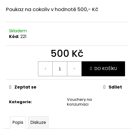
a
Poukaz na cokoliv v hodnotě 500,- Kč
j
í
t
Skladem
Kód:
221
?
500 Kč
Měrná
cena:
DO KOŠÍKU
HLEDAT
Zeptat se
Sdílet
D
Vouchery na
o
Kategorie
:
konzumaci
p
o
r
Popis
Diskuze
u