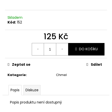
a
j
Skladem
í
Kód:
152
t
?
125 Kč
Měrná
cena:
DO KOŠÍKU
HLEDAT
Zeptat se
Sdílet
Kategorie
:
Chmel
D
o
p
Popis
Diskuze
o
r
Popis produktu není dostupný
u